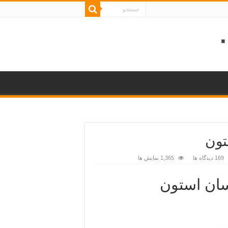
169 دیدگاه ها
1,365 نمایش ها