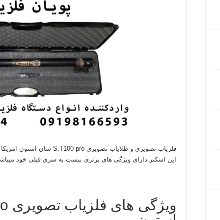
فلزیاب تصویری و طلایاب تصویری S.T100 pro سان استون امریکا از محبوبترین فلزیاب های جهان می باشد.
این اسکنر دارای ویژگی های برتری نبست به سری قبلی خود میباشد
استون