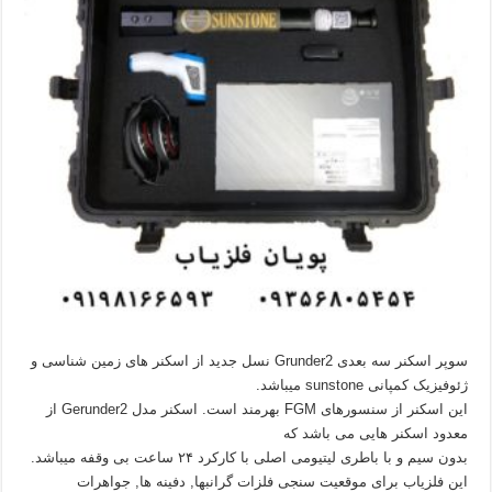
سوپر اسکنر سه بعدی Grunder2 نسل جدید از اسکنر های زمین شناسی و
ژئوفیزیک کمپانی sunstone میباشد.
این اسکنر از سنسورهای FGM بهرمند است. اسکنر مدل Gerunder2 از
معدود اسکنر‌ هایی می باشد که
بدون سیم و با باطری لیتیومی اصلی با کارکرد ۲۴ ساعت بی وقفه میباشد.
این فلزیاب برای موقعیت سنجی فلزات گرانبها, دفینه ها, جواهرات