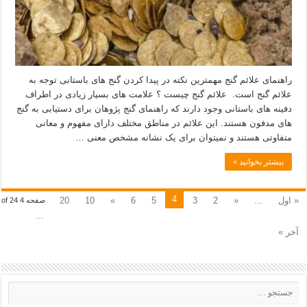
راهنمای علائم گنج مهمترین نکته در پیدا کردن گنج های باستانی توجه به
علائم گنج است. علائم گنج چیست ؟ علامت های بسیار زیادی در اطراف
دفینه های باستانی وجود دارند که راهنمای گنج پژوهان برای دستیابی به گنج
های مدفون هستند. این علائم در مناطق مختلف دارای مفهوم و معانی
متفاوتی هستند و نمیتوان برای یک نشانه مشخص معنی …
بیشتر بخوانید »
4
« اول
...
«
2
3
5
6
»
10
20
صفحه 4 of 24
...
آخر »