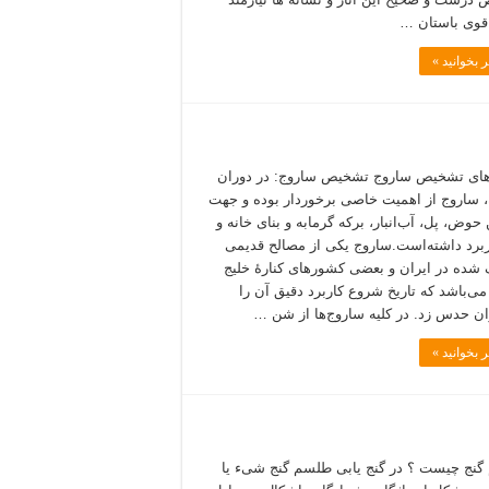
قوی باستان …
 بخوانید »
ای تشخیص ساروج تشخیص ساروج: در دوران
 ساروج از اهمیت خاصی برخوردار بوده و جهت
حوض، پل، آب‌انبار، برکه گرمابه و بنای خانه و
برد داشته‌است.ساروج یکی از مصالح قدیمی
ده در ایران و بعضی کشورهای کنارهٔ خلیج
ی‌باشد که تاریخ شروع کاربرد دقیق آن را
ان حدس زد. در کلیه ساروج‌ها از شن …
 بخوانید »
نج چیست ؟ در گنج یابی طلسم گنج شیء یا