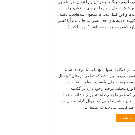
ای طبیعی، جنگ‌ها و دزدان و راهزنان، در جاهایی
یر خاک، داخل دیوارها، در پای درختان، چاه
ات‌ها و این قبیل محل‌ها مدفون شده‌است دفینه
 گویند. دفینه های هخامنشی به جا مانده آیا کسی
ارد که دوست نداشته باشد گنج پیدا کند ؟! …
بی در جنگل | اصول گنج یابی با درختان شاید
موم مردم این باشه که تمامی درختان کهنسال
دفینه هستن ولی واقعیت اینطور نیست .در
انواع مختلف درخت وجود دارد در گذشته
ی که عمر طولانی داشتند برای نشانه استفاده
 و در بیشتر جاهایی که اموال گذاشته می شد
هم کاشته می شد که بعدها …
 بخوانید »