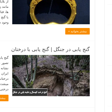
از بلای
مانند ز
ها، قن
یا گنج
وجود د
بیشتر بخوانید »
گنج یابی در جنگل | گنج یابی با درختان
گنج یا
تصور ع
نشانه 
ایران 
درختان
میشدند
درختی 
بیشتر