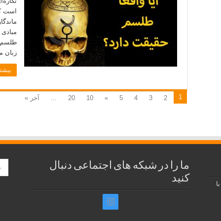
نگاره‌
است که
ماندگا
مبادی 
طلسم ،
زبان م
بیشتر
1
2
3
4
5
»
10
20
...
آخر »
ما را در شبکه های اجتماعی دنبال
کنید
ا