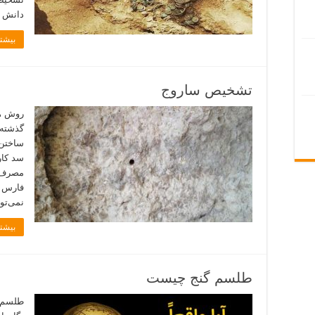
دانش 
بیشتر
تشخیص ساروج
روش ه
گذشته،
ساختن 
سد کار
مصرف ش
فارس م
نمی‌تو
بیشتر
طلسم گنج چیست
طلسم گ