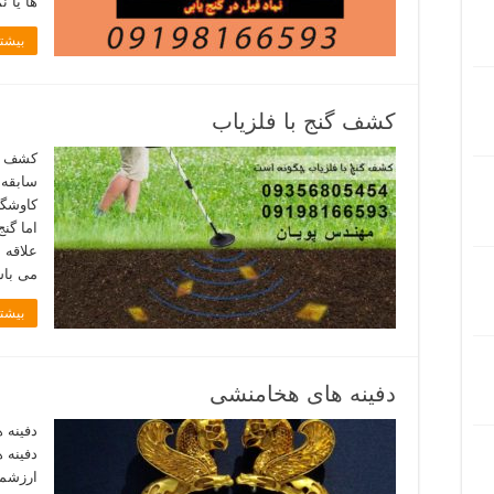
ها یا ن
بیشتر
کشف گنج با فلزیاب
کشف گن
سابقه 
کاوشگر
اما گن
علاقه م
می باش
بیشتر
دفینه های هخامنشی
دفینه 
ارزشمن