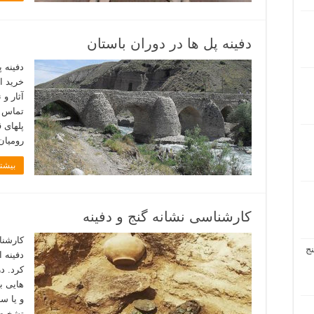
دفینه پل ها در دوران باستان
دفینه 
خرید ا
تماس بگ
پلهای‌ 
رومیان‌
بیشتر
کارشناسی نشانه گنج و دفینه
کارشنا
ج
دفینه 
کرد. در
هایی ب
و یا س
تشخیص 