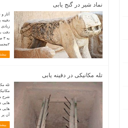
نماد شیر در گنج یابی
دفینه 
زیادی د
دقت بر
۲مجسمه تراش خورده شیر ۳نماد …
بیشتر
تله مکانیکی در دفینه یابی
مکانیک
هایی د
هایی م
آن پر 
بیشتر