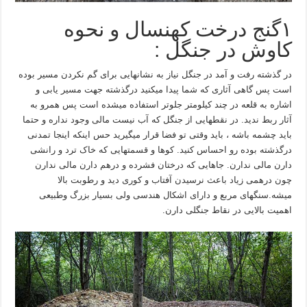
۱گنج درخت کهنسال و نحوه
کاوش در جنگل :
در گذشته رفت و آمد در جنگل نیاز به نشانهایی برای گم نکردن مسیر بوده
است پس گاهی آثاری که شما پیدا میکنید درگذشته جهت مسیر یابی و
اشاره به قلعه در چند کیلومتر جلوتر استفاده میشده است پس همرو به
آثار ربط ندید. در نقطهایی از جنگل که آب نیست مالی وجود نداره و حتما
باید چشمه باشه ، باید وقتی تو فضا قرار میگیرید حس اینکه اینجا تمدنی
درگذشته بوده رو احساس کنید. کوها و قسمتهایی که خاک ترد و رانشی
دارن مالی ندارن. جاهایی که درختان فشرده و درهم دارن مالی ندارن
چون درهمی زیاد باعث نرسیدن آفتاب و کوری دید و رطوبت بالا
میشه.سنگهای مربع و دارای اشکال هندسی ولی بسیار بزرگ وطبیعی
اهمیت بالایی در نقاط جنگلی دارن.