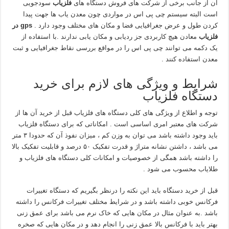
آن از جانب برخی از شرکت های فروش دستگاه های
فلزیاب
سودجویی
است البته سیستم چی پی اس در مواردی چون معدن یاب ها جهت پیدا
کردن طول و عرض جغرافیایی فضا و مکان های مختلف وجود دارد .
gps
در
فلزیاب
معادن هیچ کاربردی جز ردیابی و مکان یابی ندارند .با استفاده از
یک دکمه می توانند چی پی اس را در مواقع بررسی نقاط جغرافیایی و ثبت
معدن استفاده کنند .
شرایط و ویژگی های لازم برای خرید
دستگاه فلزیاب
توجه و اطلاع از ویژگی های کلی دستگاه های فلزیاب قبل از خرید آن ها از
شرکت های معتبر امری اساسی است . امکاناتی که برای دستگاه فلزیاب
باید وجود داشته باشد می توان به وزن کم ، میزان نفوذ آن که حدودا ۳ متر
می باشد ، داشتن نشانه متراژ و قدرت تفکیک ۵۰ درصد و قابلیت تفکیک بالا
را داشته باشد همگی از خصوصیات و امکانات کلی دستگاه های فلزیاب و
طلایاب محسوب می شود .
قبل از خرید دستگاه باید این نکته را درنظر بگیریم که دستگاه تغییرات
فرکانس خوبی داشته باشد و در شرایط مختلف تغییرات فرکانس را داشته
باشد .به عنوان مثال در مکان هایی که خاک نرم می باشد برای عمق زنی
بهتر باید با فرکانس بالا عمق زنی را انجام دهد و در مکان هایی که صخره