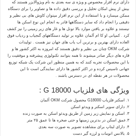
دارای نرم افزار مخصوص و ویژه ی سه بعدی به نام ویژوالایزر هستند که
بیش از پیش امکان تحلیل و بررسی دقیق داده ها و تصاویر را برای دستگاه
ممکن میسازد و با استفاده از این نرم افزار میتوان کاوش های بی نظیر و
دقیقی را انجام داد که سایر دستگاهها قادر به انجام این نوع اسکن ها
نیستند و علاوه بر یافتن موارد بالا تونل ها و غار های زیر زمینی را نیز کشف
کرد . کمپانی او کا ام آلمان علاوه بر تولید دستگاههای گنجیاب و ردیاب فوق
العاده دارای بهترین و برترین آب یاب های جهان نیز هست . تولیدات
شرکت OKM چنان بی نظیر و دقیق هستند که امروزه به اکثر کشور ها و
قاره های دیگر صادر میشوند تا همه بتوانند تکنولوژی پیشرفته و موفقیت را
با این محصولات تجربه کنند که به همین منظور این شرکت یک شبکه توزیع
جهانی تاسیس کرده و در اکثر کشور ها دارای نمایندگی است تا این
محصولات در هر نقطه ای در دسترس باشند .
ویژگی های فلزیاب G 18000 :
۱. اسکنر فلزیاب G18000 محصول شرکت OKM آلمان
۲. دارای سوپر اسکنر و ویدئو اسکن
۳. اسکن و نمایش زیر زمین از طریق ویدئو اسکن به صورت زنده
۳.عمق اسکن در بدترین زمینها و حتی صخره ها تا عمق ۲۵ متر
۴. دارای لبتاپ برای مشاهده تصویر به صورت سه بعدی
۵. بالانس اتومات و لرزه گیر دست