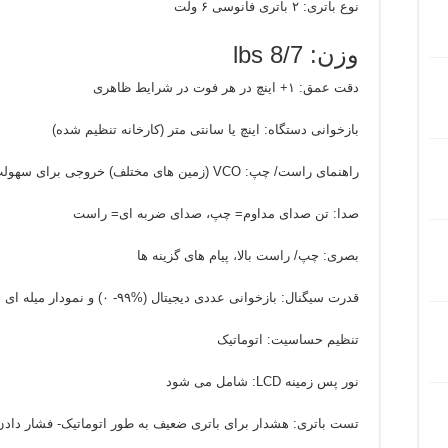
نوع باتری: ۲ باتری فانوسی ۶ ولت
وزن: lbs 8/7
دقت عمق: ۱+ اینچ در هر فوت در شرایط ظاهری
بازخوانی دستگاه: اینچ یا سانتی متر (کارخانه تنظیم شده)
راهنمای راست/ چپ: VCO (زمین های مختلف) خروجی برای سهولت در مکانی یابی هدف
صدا: تن صدای مداوم= چپ، صدای ضربه ای= راست
بصری: چپ/ راست بالا
،
پیام های گزینه ها
قدرت سیگنال: بازخوانی عددی دیجیتال (%۹۹- ۰) و نمودار میله ای
تنظیم حساسیت: اتوماتیک
نور پس زمینه LCD: شامل می شود
تست باتری: هشدار برای باتری ضعیف به طور اتوماتیک- فشار دادن 