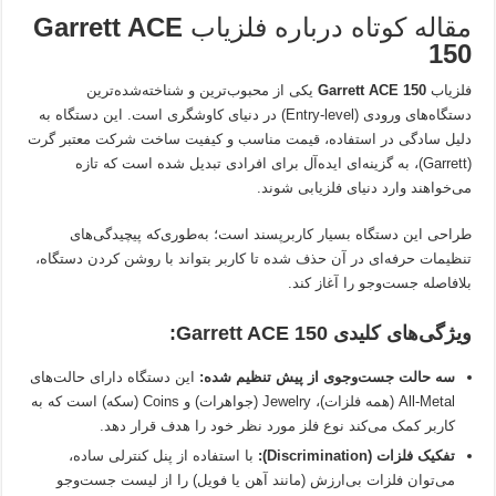
مقاله کوتاه درباره فلزیاب
Garrett ACE
150
فلزیاب
Garrett ACE 150
یکی از محبوب‌ترین و شناخته‌شده‌ترین
دستگاه‌های ورودی (Entry-level) در دنیای کاوشگری است. این دستگاه به
دلیل سادگی در استفاده، قیمت مناسب و کیفیت ساخت شرکت معتبر گرت
(Garrett)، به گزینه‌ای ایده‌آل برای افرادی تبدیل شده است که تازه
می‌خواهند وارد دنیای فلزیابی شوند.
طراحی این دستگاه بسیار کاربرپسند است؛ به‌طوری‌که پیچیدگی‌های
تنظیمات حرفه‌ای در آن حذف شده تا کاربر بتواند با روشن کردن دستگاه،
بلافاصله جست‌وجو را آغاز کند.
ویژگی‌های کلیدی Garrett ACE 150:
سه حالت جست‌وجوی از پیش تنظیم شده:
این دستگاه دارای حالت‌های
All-Metal (همه فلزات)، Jewelry (جواهرات) و Coins (سکه) است که به
کاربر کمک می‌کند نوع فلز مورد نظر خود را هدف قرار دهد.
تفکیک فلزات (Discrimination):
با استفاده از پنل کنترلی ساده،
می‌توان فلزات بی‌ارزش (مانند آهن یا فویل) را از لیست جست‌وجو