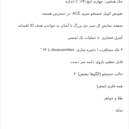
جک هدفون
:
چهارم اینچ
(
۱/۴
“
) اندازه
تعویض
کویل
جستجو
سری
ACE
:
در دسترس هستند
صفحه نمایش
ال سی دی بزرگ
با آسان
به خواندن
هدف
ID
افسانه
کنترل
فشاری
:
با عملیات
تک لمسی
۳ تکه
مسافرت /
ذخیره سازی:
disassembles
تا ۲۴ “
قابل تنظیم
بازوی
دکمه سر دست
حالت جستجو
(الگوها
تبعیض
): ۳
همه
فلزی (
صفر)
طلا و جواهر
سکه