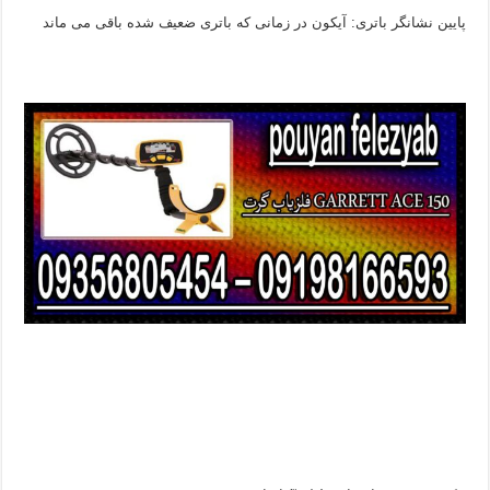
پایین
نشانگر باتری:
آیکون در
زمانی که باتری
ضعیف شده
باقی می ماند