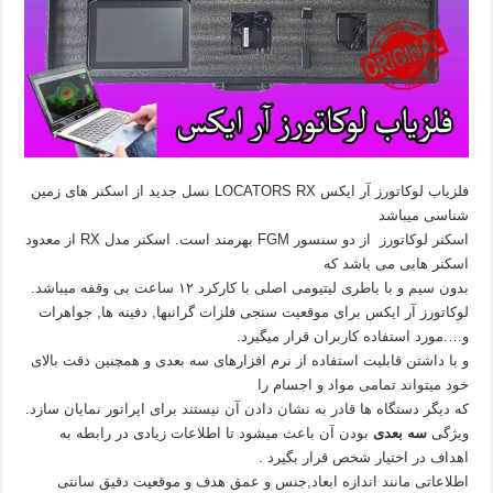
فلزیاب لوکاتورز آر ایکس LOCATORS RX نسل جدید از اسکنر های زمین
شناسی میباشد
اسکنر لوکاتورز از دو سنسور FGM بهرمند است. اسکنر مدل RX از معدود
اسکنر هایی می باشد که
بدون سیم و با باطری لیتیومی اصلی با کارکرد ۱۲ ساعت بی وقفه میباشد.
لوکاتورز آر ایکس برای موقعیت سنجی فلزات گرانبها, دفینه ها, جواهرات
و….مورد استفاده کاربران قرار میگیرد.
و با داشتن قابلیت استفاده از نرم افزارهای سه بعدی و همچنین دقت بالای
خود میتواند تمامی مواد و اجسام را
که دیگر دستگاه ها قادر به نشان دادن آن نیستند برای اپراتور نمایان سازد.
ویژگی
سه بعدی
بودن آن باعث میشود تا اطلاعات زیادی در رابطه به
اهداف در اختیار شخص قرار بگیرد .
اطلاعاتی مانند اندازه ابعاد,جنس و عمق هدف و موقعیت دقیق سانتی