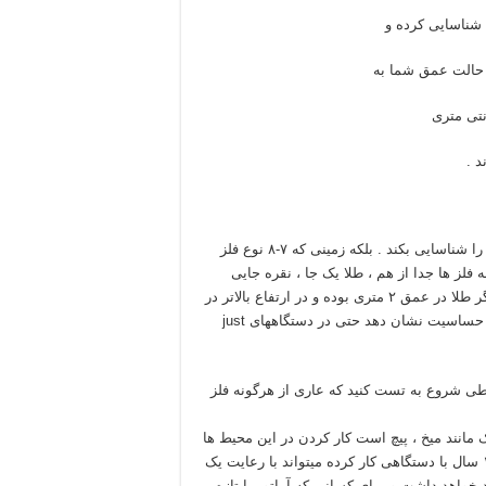
 حالت عمق شما به
به این معنی نیست که دستگاه از آهن عبور کرده و طلا را شناسایی بکند . بلکه زمینی که ۷-۸ نوع فلز
 فلز ها جدا از هم ، طلا یک جا ، نقره جایی
دیگر و.. . که در این حالت طلا را شناسایی می کند . به طور مثال اگر طلا در عمق ۲ متری بوده و در ارتفاع بالاتر در
عمق ۱ متری آهن قرار داشت . آهن اجازه نمی دهد دستگاه به طلا حساسیت نشان دهد حتی در دستگاههای just
طی شروع به تست کنید که عاری از هرگونه فلز
 مانند میخ ، پیچ است کار کردن در این محیط ها
خیلی سخت بوده و نیاز به اپراتور حرفه ایی دارد مثلا شخصی که ۱۰ سال با دستگاهی کار کرده میتواند با رعایت یک
ی در آن منطقه کار کند و بازهم خطای حدود ۵۰ درصد خواهد داشت و برای کسانی که آماتور یا تازه