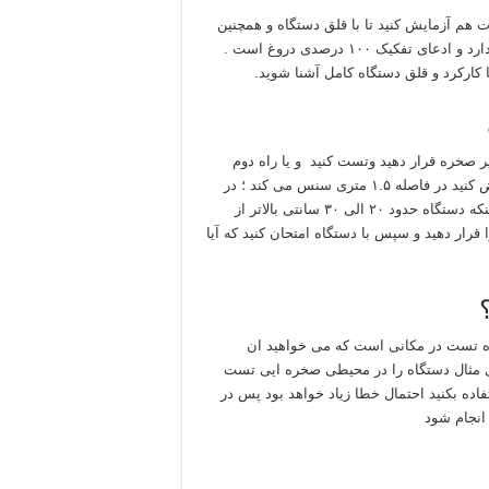
هم آزمایش کنید تا با قلق دستگاه و همچنین
خطای آن آشنا شوید ، که البته هیچ دستگاهی تفکیک۱۰۰ درصد ندارد و ادعای تفکیک ۱۰۰ درصدی دروغ است .
ا کارکرد و قلق دستگاه کامل آشنا شوید.
ر صخره قرار دهید وتست کنید و یا راه دوم
اینکه یک فلز ۲۰ × ۲۰ را انتخاب کنید و در جلوی لوپ قرار دهید فرض کنید در فاصله ۱.۵ متری سنس می کند ؛ در
مرحله بعدی چاله ایی به عمق ۱.۲ یا ۱.۳متر حفر کرده( باتوجه به اینکه دستگاه حدود ۲۰ الی ۳۰ سانتی بالاتر از
ر حفر می کنیم ) و فلز را قرار دهید و سپس با دستگاه امتحان کنید که آیا
ه تست در مکانی است که می خواهید ان
برای مثال دستگاه را در محیطی صخره ایی تست
فاده بکنید احتمال خطا زیاد خواهد بود پس در
انجام شود