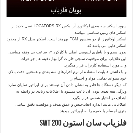
سوپر اسکنر سه بعدی
لوکاتورز آر ایکس LOCATORS RX
نسل جدید از
اسکنر های زمین شناسی میباشد
اسکنر لوکاتورز از دو سنسور FGM بهرمند است. اسکنر مدل RX از معدود
اسکنر هایی می باشد که
بدون سیم و با باطری لیتیومی اصلی با کارکرد ۱۲ ساعت بی وقفه میباشد.
این طلایاب برای موقعیت سنجی فلزات گرانبها, دفینه ها, جواهرات
و….مورد استفاده کاربران قرار میگیرد.
و با داشتن قابلیت استفاده از نرم افزارهای سه بعدی و همچنین دقت بالای
خود میتواند تمامی مواد و اجسام را
که دیگر دستگاه ها قادر به نشان دادن آن نیستند برای اپراتور نمایان سازد.
ویژگی
سه بعدی
بودن آن باعث میشود تا اطلاعات زیادی در رابطه به
اهداف در اختیار شخص قرار بگیرد .
اطلاعاتی مانند اندازه ابعاد,جنس و عمق هدف و موقعیت دقیق سانتی
متری اجسام یا حفره را به اپوراتور میدهد.
فلزیاب سان استون SWT 200