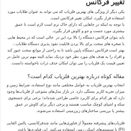
تغییر فرکانس
یکی دیگر از ویژگی های بهترین فلزیاب که می تواند به عنوان طلایاب مورد
استفاده قرار بگیرد، امکان تغییر فرکانس است.
با توجه به اینکه در جاهایی که دارای خاک نرم است لازم است تا عمق
بیشتری مورد جست و جو و کاوش قرار بگیرد،
باید بتوان فرکانس دستگاه را بالا برد.این در حالی است که در محیط هایی
با صخره های سخت برای بالا بردن قابلیت نفوذ پذیری دستگاه طلایاب ،
بهتر است فرکانس دستگاه پایین باشد تا به راحتی از موانع سخت عبور کند
و افراد را به هدف های مورد نظر خود نزدیک نماید.البته مهم ترین عامل در
تعیین قیمت یک فلزیاب را می توان امکان حذف ذرات ناخواسته دانست.
مقاله کوتاه درباره بهترین فلزیاب کدام است؟
انتخاب بهترین فلزیاب به عوامل مختلفی مانند نوع استفاده، شرایط زمین و
میزان تجربه کاربر بستگی دارد. در بازار مدل‌های متنوعی از فلزیاب‌ها وجود
دارد که هر کدام برای کاربرد خاصی طراحی شده‌اند؛ برخی برای جستجوی
سکه و اشیای کوچک مناسب هستند و برخی دیگر برای کاوش در عمق
بیشتر یا بررسی ساختارهای زیرزمینی استفاده می‌شوند.
فلزیاب‌های پیشرفته معمولاً از فناوری‌هایی مانند چندفرکانسی، پالس القایی
(PI) یا سیستم‌های اسکن زمین استفاده می‌کنند. این فناوری‌ها باعث