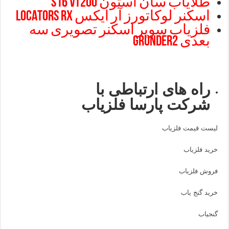
طلایاب سان استون S16 VT200
اسکنر لوکاتورز آر ایکس LOCATORS RX
فلزیاب سوپر اسکنر تصویری سه
بعدی Grunder2
راه های ارتباطی با
شرکت پارسا فلزیاب
لیست قیمت فلزیاب
خرید فلزیاب
فروش فلزیاب
خرید گنج یاب
گنجیاب