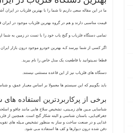
ما در این مقاله سعی داریم تا شما را با بهترین فلزیاب در ایران آش
قیمت مناسبی دارند و هم در گروه بهترین فلزیاب موجود در ایران ق
تمامی دستگاه
فلزیاب
و گنج یاب خود را با تست در زمین به شما ارا
اگر کسی از شما بپرسد کـه بهترین خودرو موجود درون بازار ایران
قطعا نمـیتوانید با قاطعیت یک مدل خاص را نام ببرید.
دستگاه های فلزیاب نیز از این قاعده مستثنی نیستند.
باید بگوییم که این سیستم ها معمولا بر اساس معیـار عمق، و شن
برخی از پرکاربردترین استفاده های ش
شناسایی مـین های زمـینی، تشخیص سلاح هایی مانند چاقو و اسلحه 
جغرافیـایی، باستان شناسی و البته شکار گنج است. همچنین از
فلزی
غذایی و در صنعت ساخت و ساز به منظور تشخیص مـیله های تقویت 
دفن شده درون دیوارها و کف ها استفاده مـی شود.