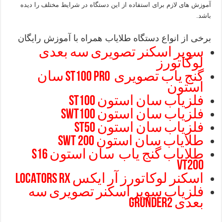
آموزش های لازم برای استفاده از این دستگاه در شرایط مختلف را دیده
باشد.
برخی از انواع دستگاه طلایاب همراه با آموزش رایگان
سوپر اسکنر تصویری سه بعدی
لوکاتورز
گنج یاب تصویری ST100 pro سان
استون
فلزیاب سان استون ST100
فلزیاب سان استون SWT100
فلزیاب سان استون ST50
طلایاب
سان استون SWT 200
طلایاب گنج یاب سان استون S16
VT200
اسکنر لوکاتورز آر ایکس LOCATORS RX
فلزیاب سوپر اسکنر تصویری سه
بعدی Grunder2