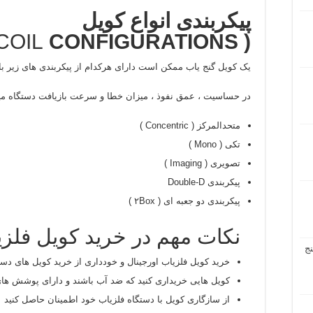
پیکربندی انواع کویل
COIL
CONFIGURATIONS )
(
یک کویل گنج یاب ممکن است دارای هرکدام از پیکربندی های زیر با
در حساسیت ، عمق نفوذ ، میزان خطا و سرعت بازیافت دستگاه می
متحدالمرکز ( Concentric )
تکی ( Mono )
تصویری ( Imaging )
پیکربندی Double-D
پیکربندی دو جعبه ای ( ۲Box )
نکات مهم در خرید کویل فلز
ج
خرید کویل فلزیاب اورجینال و خودداری از خرید کویل های دس
کویل هایی خریداری کنید که ضد آب باشند و دارای پوشش ها
از سازگاری کویل با دستگاه فلزیاب خود اطمینان حاصل کنید