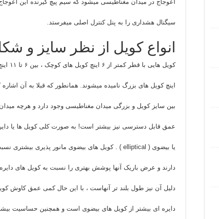
اعوجاج در میدان مغناطیسی میشود که سیم پیچ گیرنده این اعوجاج
سیگنال هشداری را به پنل کنترل اصلی میفرستد.
انواع کویل از نظر سایز و شک
کویل هایی با قطر کمتر از ۶ اینچ کویل های کوچک ، بین ۶ تا ۱۱ اینچ متوسط و بیش از ۱۱
اینچ کویل های بزرگ نامیده میشوند. همانطور که قبلا به آن اشاره
بین سایز کویل و بزرگی میدان مغناطیسی وجود دارد و هرچه میدان
عمق قابل دسترسی نیز بیشتر است! به صورت کلی کویل ها یا دایره ای ( circular
یا بیضوی ( elliptical ) . کویل های بیضوی مانور پذیری بیشتری نسبت به دایره ای شکل ها
دارند و عرض باریک آنها پوشش بهتری را نسبت به کویل های دایره 
دلیل آن نیز طول بلند تر آنهاست ، با این حال کمی عمق کاوش کوی
دایره ای بیشتر از کویل های بیضوی است و همچنین حساسیت بیشتر