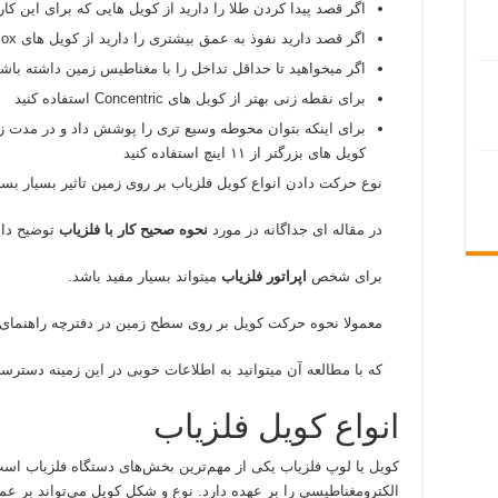
اگر قصد پیدا کردن طلا را دارید از کویل هایی که برای این کار
اگر قصد دارید نفوذ به عمق بیشتری را دارید از کویل های ۲Box استفاده کنید
اگر میخواهید تا حداقل تداخل را با مغناطیس زمین داشته باشید، کویل های Double D ا
برای نقطه زنی بهتر از کویل های Concentric استفاده کنید
برای اینکه بتوان محوطه وسیع تری را پوشش داد و در مدت ز
کویل های بزرگتر از ۱۱ اینچ استفاده کنید
نوع حرکت دادن انواع کویل فلزیاب بر روی زمین تاثیر بسیار بسی
در مقاله ای جداگانه در مورد
نحوه صحیح کار با فلزیاب
توضیح داد
برای شخص
اپراتور فلزیاب
میتواند بسیار مفید باشد.
معمولا نحوه حرکت کویل بر روی سطح زمین در دفترچه راهنمای 
که با مطالعه آن میتوانید به اطلاعات خوبی در این زمینه دسترسی 
انواع کویل فلزیاب
کویل یا لوپ فلزیاب یکی از مهم‌ترین بخش‌های دستگاه فلزیاب است
الکترومغناطیسی را بر عهده دارد. نوع و شکل کویل می‌تواند بر