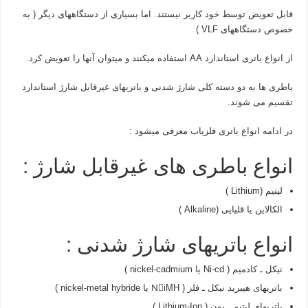
قابل تعویض توسط خود کاربر نیستند. اما بسیاری از دستگاههای دیگر ( به
خصوص دستگاههای VLF )
از انواع باتری استاندارد AA استفاده میکنند و میتوان آنها را تعویض کرد.
باطری ها به دو دسته کلی شارژ شدنی و باتریهای غیرقابل شارژ استاندارد
تقسیم می شوند.
در ادامه انواع باتری فلزیاب معرفی میشود :
انواع باطری های غیرقابل شارژ :
لیتیم (Lithium )
الکالاین یا قلیایی (Alkaline )
انواع باتریهای شارژ شدنی :
نیکل ـ کادمیم ( Ni-cd یا nickel-cadmium )
باتریهای هیبرید نیکل ـ فلز ( NّiMH یا nickel-metal hybride )
باتریهای لیتیم ـ یون ( Lithium-Ion )