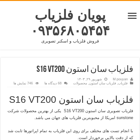
پویان فلزیاب
۰۹۳۵۶۸۰۵۴۵۴
فروش فلزیاب و اسکنر تصویری
فلزیاب سان استون S16 VT200
M pouyan
شهریور ۲۹, ۱۴۰۳
فلزیاب
,
فلزیاب سان استون
,
محصولات
68 دیدگاه ها
746 نمایش ها
فلزیاب سان استون S16 VT200
فلزیاب تصویری سان استون S16 VT200 یکی از بهترین محصولات شرکت
sunstone امریکا از محبوبترین فلزیاب های جهان می باشد.
با انجام تست های مختلف برای روی این فلزیاب به تمام اپراتورها ثابت شد
که از دقت بالایی برخوردار است.