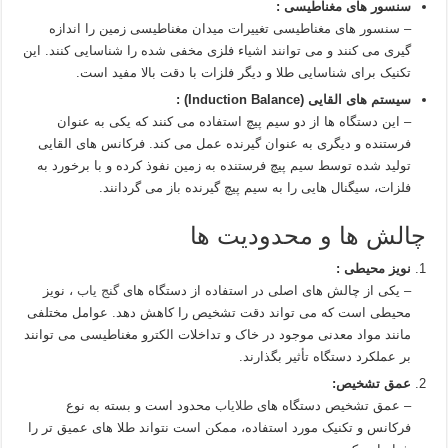
سنسور های مغناطیسی :
– سنسور های مغناطیسی تغییرات میدان مغناطیسی زمین را اندازه‌
گیری می‌ کنند و می‌ توانند اشیاء فلزی مخفی شده را شناسایی کنند. این
تکنیک برای شناسایی طلا و دیگر فلزات با دقت بالا مفید است.
سیستم های القایی (Induction Balance) :
– این دستگاه‌ ها از دو سیم‌ پیچ استفاده می‌ کنند که یکی به عنوان
فرستنده و دیگری به عنوان گیرنده عمل می‌ کند. فرکانس‌ های القایی
تولید شده توسط سیم‌ پیچ فرستنده به زمین نفوذ کرده و با برخورد به
فلزات، سیگنال‌ هایی را به سیم‌ پیچ گیرنده باز می‌ گردانند.
چالش‌ ها و محدودیت‌ ها
نویز محیطی :
– یکی از چالش‌ های اصلی در استفاده از دستگاه‌ های
گنج یاب
، نویز
محیطی است که می‌ تواند دقت تشخیص را کاهش دهد. عوامل مختلفی
مانند مواد معدنی موجود در خاک و تداخلات الکترو مغناطیسی می‌ توانند
بر عملکرد دستگاه تأثیر بگذارند.
عمق تشخیص:
– عمق تشخیص دستگاه‌ های
طلایاب
محدود است و بسته به نوع
فرکانس و تکنیک مورد استفاده، ممکن است نتواند طلا های عمیق‌ تر را