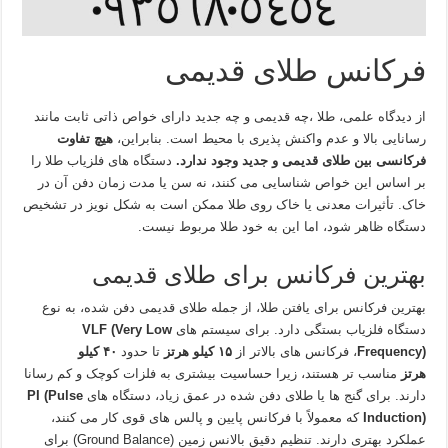
فرکانس طلای قدیمی
از دیدگاه علمی، طلا ،چه قدیمی و چه جدید دارای خواص ذاتی ثابت مانند
رسانایی بالا و عدم واکنش‌ پذیری با محیط است. بنابراین،
هیچ تفاوت
فرکانسی بین طلای قدیمی و جدید وجود ندارد.
دستگاه‌ های فلزیاب طلا را
بر اساس این خواص شناسایی می‌ کنند، نه سن یا مدت‌ زمان دفن آن در
خاک. تأثیرات معدنی یا خاک روی طلا ممکن است به شکل نویز در تشخیص
دستگاه ظاهر شود، اما این به خود طلا مربوط نیست.
بهترین فرکانس برای طلای قدیمی
بهترین فرکانس برای یافتن طلا، از جمله طلای قدیمی دفن‌ شده، به نوع
دستگاه فلزیاب بستگی دارد. برای سیستم های
VLF (Very Low
Frequency)
، فرکانس‌ های بالاتر از
۱۵ کیلو هرتز
تا حدود
۴۰ کیلو
هرتز
مناسب‌ تر هستند، زیرا حساسیت بیشتری به فلزات کوچک و کم‌ رسانا
دارند. برای گنج‌ ها یا طلای دفن‌ شده در عمق زیاد، دستگاه‌ های
PI (Pulse
Induction)
که معمولاً با فرکانس پایین و پالس‌ های قوی کار می‌ کنند،
عملکرد بهتری دارند. تنظیم دقیق بالانس زمین (Ground Balance) برای