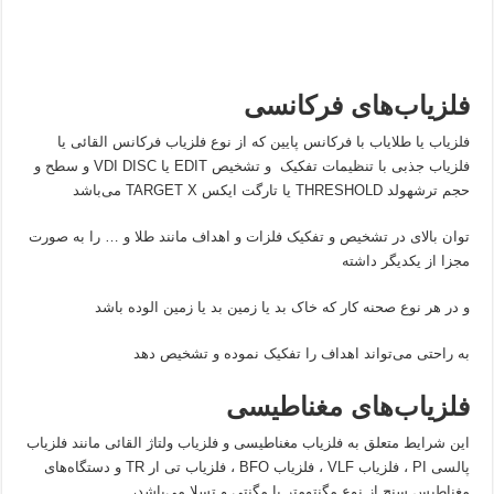
فلزیاب‌های فرکانسی
فلزیاب یا طلایاب با فرکانس پایین که از نوع فلزیاب فرکانس القائی یا
فلزیاب جذبی با تنظیمات تفکیک و تشخیص EDIT یا VDI DISC و سطح و
حجم ترشهولد THRESHOLD یا تارگت ایکس TARGET X می‌باشد
توان بالای در تشخیص و تفکیک فلزات و اهداف مانند طلا و … را به صورت
مجزا از یکدیگر داشته
و در هر نوع صحنه کار که خاک بد یا زمین بد یا زمین الوده باشد
به راحتی می‌تواند اهداف را تفکیک نموده و تشخیص دهد
فلزیاب‌های مغناطیسی
این شرایط متعلق به فلزیاب مغناطیسی و فلزیاب ولتاژ القائی مانند فلزیاب
پالسی PI ، فلزیاب VLF ، فلزیاب BFO ، فلزیاب تی ار TR و دستگاه‌های
مغناطیس سنج از نوع مگنتومتر یا مگنتی و تسلا می‌باشد،