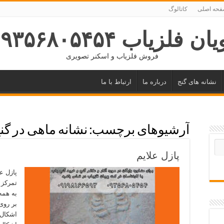
حه اصلی
کاتالوگ
ان فلزیاب ۰۹۳۵۶۸۰۵۴۵۴
فروش فلزیاب و اسکنر تصویری
نشانه های گنج
درباره ما
ارتباط با ما
آرشیوهای برچسب:
نشانه ماهی در گنج
پازل علایم
پازل ع
تمرکز ف
به همه
بر روی
اشکال 