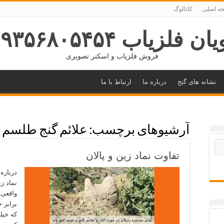
ه اصلی
کاتالوگ
ان فلزیاب ۰۹۳۵۶۸۰۵۴۵۴
فروش فلزیاب و اسکنر تصویری
نشانه های گنج
درباره ما
ارتباط با ما
آرشیوهای برچسب:
علائم گنج طلسم
تفاوت نماد زین و پالان
درباره 
نماد زی
واقعی 
برابر 
که خیل