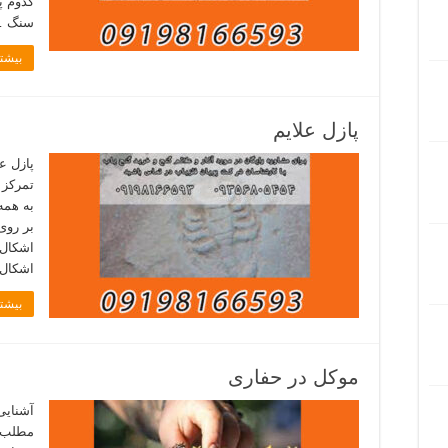
کدوم پ
سنگ 
بیشتر
پازل علایم
پازل ع
تمرکز ف
به همه
بر روی
اشکال 
اشکال 
بیشتر
موکل در حفاری
آشنایی
مطلب ر