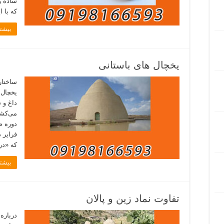
ساده و
که با 
بیشتر
یخچال های باستانی
ساختار
یخچال 
داغ و 
می‌کشان
دوره ص
فرایر 
که «در
بیشتر
تفاوت نماد زین و پالان
درباره 