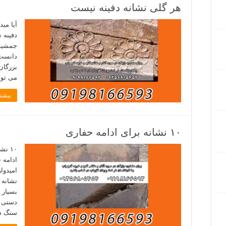
هر گلی نشانه دفینه نیست
آیا می
دفینه 
جمشید 
دانست.
بزرگان
می توا
بیشتر
۱۰ نشانه برای ادامه حفاری
ادامه ح
امیدوا
نشانه 
بسیار 
دستی ا
سنگ د