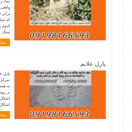
نماد زی
واقعی 
برابر 
که خیل
کدوم پ
سنگ 
بیشتر
پازل علایم
پازل ع
تمرکز ف
به همه
بر روی
اشکال 
اشکال 
بیشتر