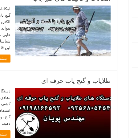
امکانا
گنج یا
الکترو
بتواند
هایی م
شناسای
این قا
بیشتر
طلایاب و گنج یاب حرفه ای
دستگاه
معادن 
کشف گن
استفاده
گنج بو
دهید، 
بیشتر