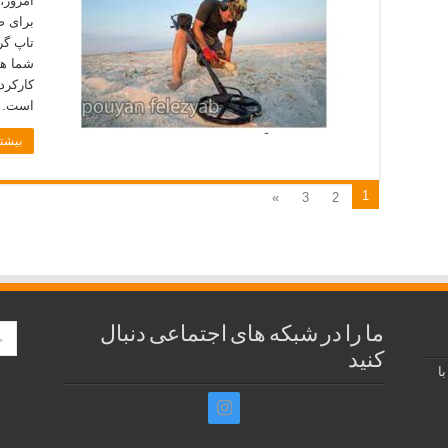
امروز،
برای ص
تاپ گر
شما هم
کارکرد
است. د
بیشتر
1
»
3
2
ما را در شبکه های اجتماعی دنبال
کنید
ا