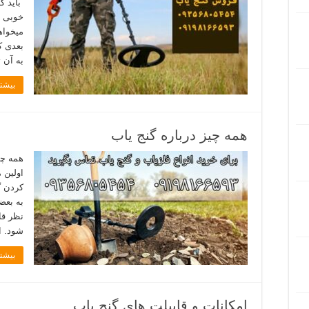
باید کا
خوبی ا
میخواه
بعدی ک
به آن 
بیشتر
همه چیز درباره گنج یاب
همه چی
اولین 
کردن گ
به بعض
نظر قا
شود. ا
بیشتر
امکانات و قابیلت های گنج یاب