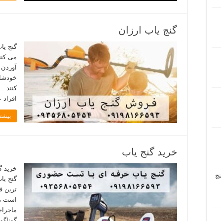
گنج یاب ارزان
گنج یا
می کنن
آوردن 
خودشان
کنند .
افراد 
بیشتر
خرید گنج یاب
خرید گ
ج
گنج یا
ترین ف
است ، 
ماجراج
گوناگو