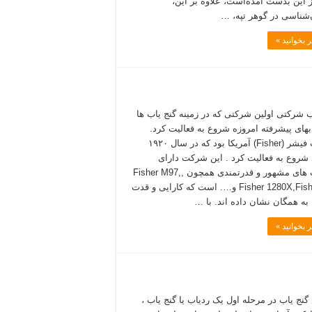
 این بدست آمده‌است، علاوه بر این،
‌شناسی در گوهر تپه، …
 بخوانید »
ب شرکتی اولین شرکتی که در زمینه گنج یاب ها
ابهای پیشرفته امروزه شروع به فعالیت کرد.
شرکت فیشر (Fisher) آمریکا بود که در سال ۱۹۲۰
 شروع به فعالیت کرد . این شرکت دارای
فلزیاب های مشهور و قدرتمندی همچون ,Fisher M97,
Fisher 1280X,Fisher M4 و…. است که کارایی و قدت
 به همگان نشان داده اند. با …
 بخوانید »
نج یاب در مرحله اول یک ردیاب یا گنج یاب ،