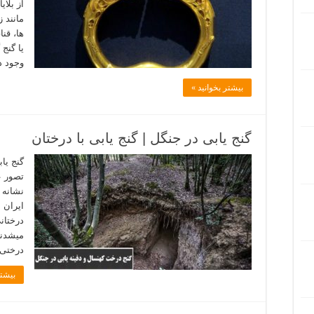
از بلای
مانند ز
ها، قن
یا گنج
وجود د
بیشتر بخوانید »
گنج یابی در جنگل | گنج یابی با درختان
گنج یا
تصور ع
نشانه 
ایران 
درختان
میشدند
درختی 
بیشتر