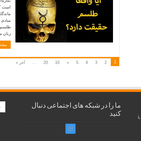
نگاره‌
است که
ماندگا
مبادی 
طلسم ،
زبان م
بیشتر
1
2
3
4
5
»
10
20
...
آخر »
ما را در شبکه های اجتماعی دنبال
کنید
ا