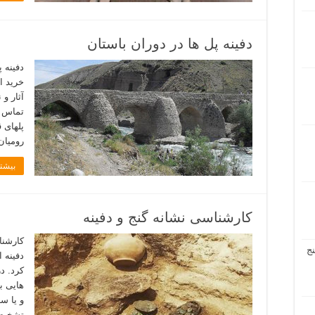
دفینه پل ها در دوران باستان
دفینه 
خرید ا
تماس بگ
پلهای‌ 
رومیان‌
بیشتر
کارشناسی نشانه گنج و دفینه
کارشنا
ج
دفینه 
کرد. در
هایی ب
و یا س
تشخیص 