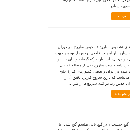
قوی باستان …
 بخوانید »
ای تشخیص ساروج تشخیص ساروج: در دوران
 ساروج از اهمیت خاصی برخوردار بوده و جهت
حوض، پل، آب‌انبار، برکه گرمابه و بنای خانه و
برد داشته‌است.ساروج یکی از مصالح قدیمی
ده در ایران و بعضی کشورهای کنارهٔ خلیج
ی‌باشد که تاریخ شروع کاربرد دقیق آن را
ان حدس زد. در کلیه ساروج‌ها از شن …
 بخوانید »
نج چیست ؟ در گنج یابی طلسم گنج شیء یا