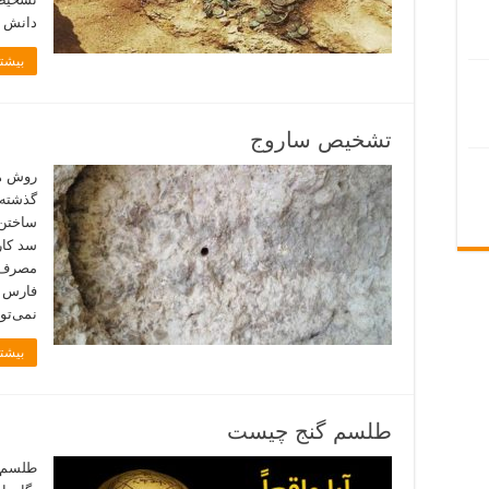
دانش 
بیشتر
تشخیص ساروج
روش ه
گذشته،
ساختن 
سد کار
مصرف ش
فارس م
نمی‌تو
بیشتر
طلسم گنج چیست
طلسم گ