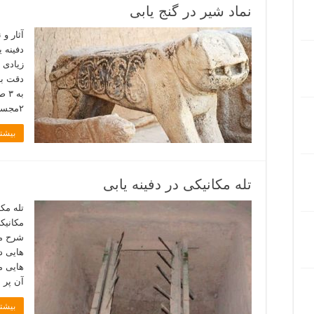
نماد شیر در گنج یابی
دفینه 
زیادی د
دقت بر
۲مجسمه تراش خورده شیر ۳نماد …
بیشتر
تله مکانیکی در دفینه یابی
مکانیک
هایی د
هایی م
آن پر 
بیشتر