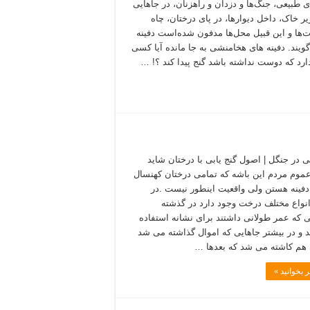
ای طبیعی، جنگ‌ها و دزدان و راهزنان، در جاهایی
یر خاک، داخل دیوارها، در پای درختان، چاه
ات‌ها و این قبیل محل‌ها مدفون شده‌است دفینه
 گویند. دفینه های هخامنشی به جا مانده آیا کسی
ارد که دوست نداشته باشد گنج پیدا کند ؟! …
بی در جنگل | اصول گنج یابی با درختان شاید
موم مردم این باشه که تمامی درختان کهنسال
دفینه هستن ولی واقعیت اینطور نیست .در
انواع مختلف درخت وجود دارد در گذشته
ی که عمر طولانی داشتند برای نشانه استفاده
 و در بیشتر جاهایی که اموال گذاشته می شد
هم کاشته می شد که بعدها …
 بخوانید »