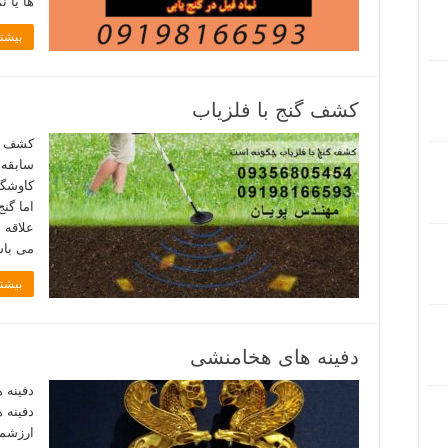
ها یا ن
بیشتر
کشف گنج با فلزیاب
کشف گن
سابقه 
کاوشگر
اما گن
علاقه م
می باش
بیشتر
دفینه های هخامنشی
دفینه 
ارزشمن