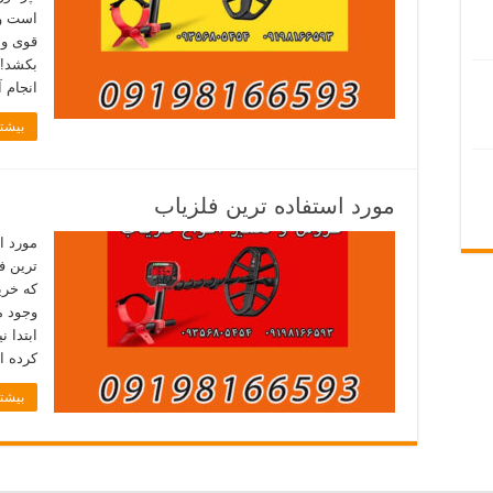
است ول
قوی و 
بکشد! 
انجام 
بیشتر
مورد استفاده ترین فلزیاب
مورد ا
ترین ف
که خری
وجود م
ابتدا 
کرده ای
بیشتر