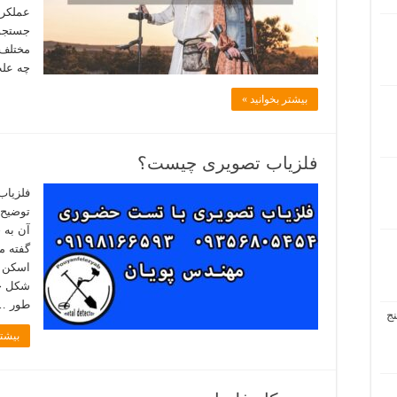
عملکرد
جستجوی
مختلف 
چه عل
بیشتر بخوانید »
فلزیاب تصویری چیست؟
فلزیاب
توضیح 
آن به 
گفته م
اسکن و
شکل حد
طور …
ج
بیشتر