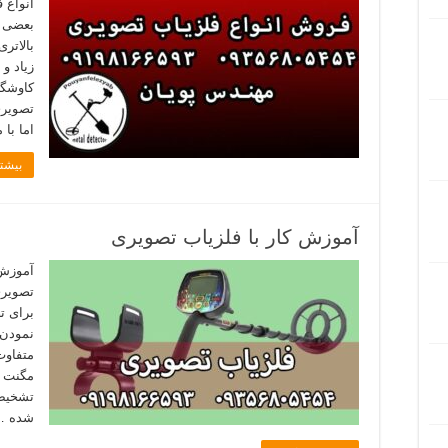
انواع 
بعضی ا
بالاتر
زیاد و
کاوشگر
تصویری
اما با
بیشتر
آموزش کار با فلزیاب تصویری
آموزش 
تصویری
برای ت
نمودن 
متفاوت
مگنت ک
تشخیص 
شده …