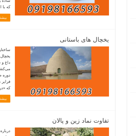
ساده و
که با 
بیشتر
یخچال های باستانی
ساختار
یخچال 
داغ و 
می‌کشان
دوره ص
فرایر 
که «در
بیشتر
تفاوت نماد زین و پالان
درباره 