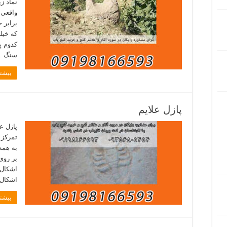
نماد زی
واقعی 
برابر 
که خیل
کدوم پ
سنگ 
بیشتر
پازل علایم
پازل ع
تمرکز ف
به همه
بر روی
اشکال 
اشکال 
بیشتر