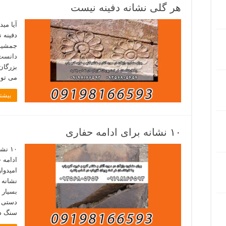
هر گلی نشانه دفینه نیست
آیا می
دفینه 
جمشید 
دانست.
بزرگان
می توا
بیشتر
۱۰ نشانه برای ادامه حفاری
ادامه ح
امیدوا
نشانه 
بسیار 
دستی ا
سنگ د