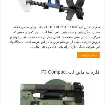
طلایاب ماین لب GOLD MONSTER 1000 ماینلب برای تمامی علاقه
مندان به گنج یابی و دفینه یابی نامی آشنا است. این کمپانی معتبر که
مرکزیت آن در استرالیاست با داشتن بیش از چند دهه سابقه در تولید و
فروش فلزیاب ، یکی از خوشنام ترین ها در این عرصه است. دستگاههای
این شرکت همگی دارای راندمانی عالی و دقتی مثال …
بیشتر بخوانید »
فلزیاب ماین لب F3 Compact