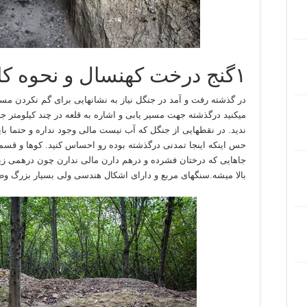
۱گنج درخت کهنسال و نحوه کاوش در جنگل :
در گذشته رفت و آمد در جنگل نیاز به نشانهایی برای گم نکردن مس
میکنید درگذشته جهت مسیر یابی و اشاره به قلعه در چند کیلومتر 
ندید. در نقطهایی از جنگل که آب نیست مالی وجود نداره و حتما بای
حس اینکه اینجا تمدنی درگذشته بوده رو احساس کنید. کوها و قسمت
جاهایی که درختان فشرده و درهم دارن مالی ندارن چون درهمی زی
بالا میشه.سنگهای مربع و دارای اشکال هندسی ولی بسیار بزرگ وطب