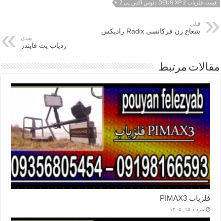
قیمت فلزیاب DEUS XP 2 دئوس اکس پی 2
قبلی
شعاع زن فرکانسی Radix رادیکس
بعدی
ردیاب پث فایندر
مقالات مرتبط
فلزیاب PIMAX3
مرداد ۱۵, ۱۴۰۵