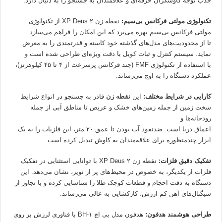
جذب توجه کاوشگران حرفه‌ای و علاقمندان به جستجو را به دنبال دارد.
تکنولوژی مولتی فرکانس بی‌سیم:
نقطه زن ۲ XP Deus از تکنولوژی
مولتی فرکانس بی‌سیم بهره می‌برد که این امکان را فراهم می‌سازد
تا از محدودیت‌های مدل‌های گذشته خود کاسته و قدرتمندی را به معرض
نماید. سیستم کنترل و ثبات کویل با دقت ویژه‌ای طراحی شده است و
با استفاده از تکنولوژی FMF (چند فرکانس پرسرعت از ۴ تا ۴۵ کیلوهرتز)،
عملکرد دستگاه را به اوج می‌رساند.
کارایی در شرایط مختلف:
این
نقطه زن
قادر به جستجو در انواع شرایط
سخت زمین از جمله زمین‌های خشک و عریض تا مناطق آبی از جمله
رودخانه‌ها و
اعماق دریا است. ضدنفوذ آب بودن تا عمق ۲۰ متر، این فلزیاب را به یک
ابزار چندمنظوره برای علاقه‌مندان به کاوش تبدیل کرده است.
تفکیک دقیق فلزات:
نقطه زن ۲ XP Deus با توانایی استثنایی در تفکیک
فلزات از یکدیگر، به خصوص در محیط‌های پر از نویز، نشان می‌دهد. این
دستگاه به دقت احجام و قطعات کوچک طلا را شناسایی کرده و با تجاوز از
سیگنال‌های آهن کم ارزش، کارکشایی به عالی می‌رساند.
طراحی هوشمند هدفون:
هدفون مدل بی اچ ۱-BH با فناوری لرزش بر روی