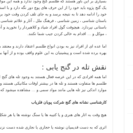
بسیاری بر این باور هستند که طلسم گنج وجود ندارد و همه این موار
یک گنج پژوه باید خود را از این حرف های پوچ دور نگه دارد و با ا
خود را ادامه دهد تا به نتیجه برسد و به جای تلف کردن وقت خود ب
باستان شناسی ، زمین شناسی ، فرهنگ ملل ، آثار و علائم شناسی و 
باستانی نپردازد. هیچوقت گول افراد شیاد و کلاهبردار را نخورید 
، موکل و … اقدام به خالی کردن جیب شما نکنند.
اما عده ای از افراد نیز به بودن انواع طلسم اعتقاد دارند و معتقد 
بهره برده شده است و پیشینیان به این علوم واقف بوده و از آنها ب
نقش تله در گنج یابی :
اما همه افرادی که در این عرصه فعال هستند به وجود تله های گنج اعتق
طلسم ها متفاوت هستند و تله ها در بیشتر اوقات مکانیکی هستند و با
موارد اندکی نیز تله هایی مانند مواد سمی و … مشاهده میشود که ا
کارشناسی نشانه های گنج شرکت پویان فلزیاب
هیچ وقت به اثار های هنری و یا کتیبه ها یا سنگ نوشته ها یا هر شکل
اثری که به دست قدیمیان نوشته یا حجاری یا نجاری شده دست نزنید